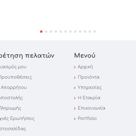
ρέτηση πελατών
Μενού
ιασμός μου
Αρχική
Προϋποθέσεις
Προϊόντα
ή Απορρήτου
Υπηρεσίες
Αποστολής
Η Εταιρία
Πληρωμής
Επικοινωνία
υχνές Ερωτήσεις
Portfolio
Iστοσελίδας