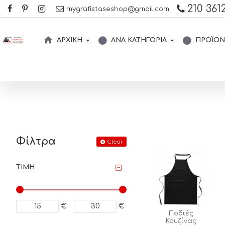
210 3612
mygrafistaseshop@gmail.com
ΑΡΧΙΚΉ
ΑΝΆ ΚΑΤΗΓΟΡΊΑ
ΠΡΟΪΌΝ
Φίλτρα
Clear
ΤΙΜΉ
€
€
Ποδιές
Κουζίνας