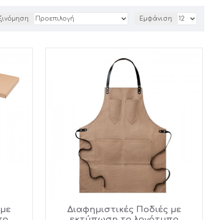
ξινόμηση:
Εμφάνιση:
 με
Διαφημιστικές Ποδιές με
πο
εκτύπωση το λογότυπο