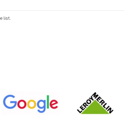
 list.