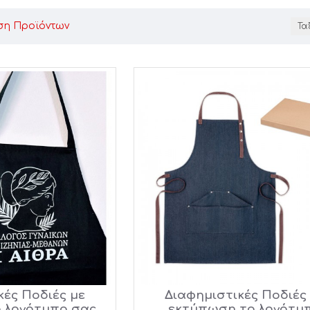
ση Προϊόντων
Τα
κές Ποδιές με
Διαφημιστικές Ποδιές
 λογότυπο σας
εκτύπωση το λογότυ