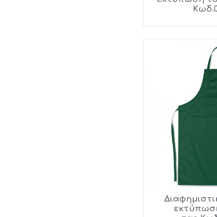
Κωδ.0
Διαφημιστι
εκτύπωση