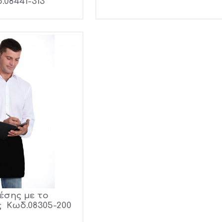
.08441-313
έσης με το
 Κωδ.08305-200