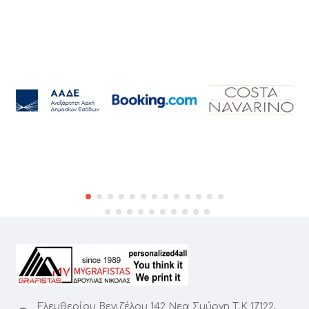
Ελευθερίου Βενιζέλου 142 Νεα Σμύρνη Τ.Κ 17122,