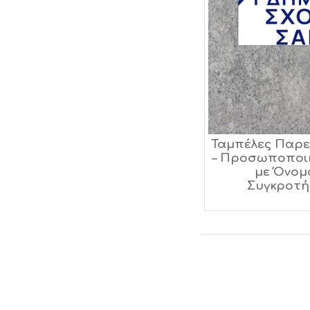
Ταμπέλες Παρε
– Προσωποποιη
με Όνομ
Συγκροτή