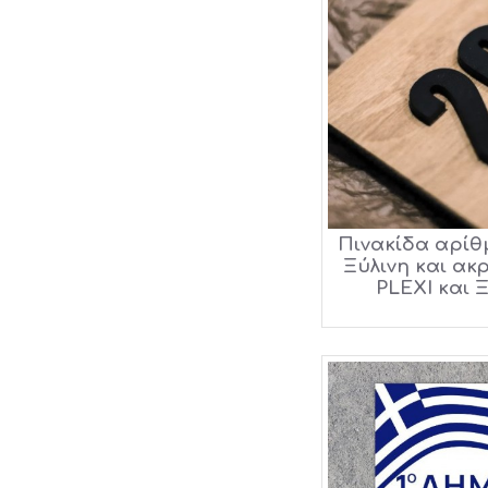
Πινακίδα αρί
Ξύλινη και ακ
PLEXI και Ξ