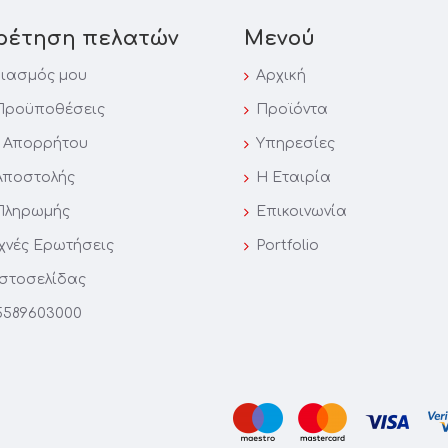
ρέτηση πελατών
Μενού
ιασμός μου
Αρχική
Προϋποθέσεις
Προϊόντα
ή Απορρήτου
Υπηρεσίες
Αποστολής
Η Εταιρία
Πληρωμής
Επικοινωνία
υχνές Ερωτήσεις
Portfolio
Iστοσελίδας
589603000