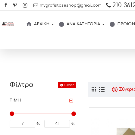
210 3612
mygrafistaseshop@gmail.com
ΑΡΧΙΚΉ
ΑΝΆ ΚΑΤΗΓΟΡΊΑ
ΠΡΟΪΌΝ
Φίλτρα
Clear
Σύγκρι
ΤΙΜΉ
€
€