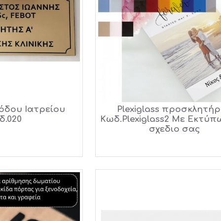
όδου Ιατρείου
Plexiglass προσκλητήρ
δ.020
Κωδ.Plexiglass2 Με Εκτύπ
σχεδιο σας