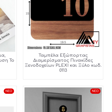
ια,
Ταμπέλα Εξώπορτας
ωση Το
Διαμερίσματος Πινακίδες
Ξενοδοχείων PLEXI και Ξύλο κωδ.
0113
ΝΈΟ
ΝΈΟ