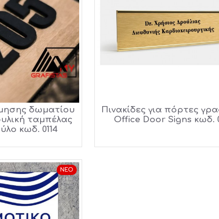
θμησης δωματίου
Πινακίδες για πόρτες γρ
ρυλική ταμπέλας
Office Door Signs κωδ. 
ύλο κωδ. 0114
ΝΈΟ